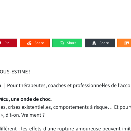
Pin
Share
Share
Share
OUS-ESTIME !
 | Pour thérapeutes, coaches et professionnel·les de l’a
vécu, une onde de choc.
ues, crises existentielles, comportements à risque… Et pourt
», dit-on. Vraiment ?
différent : les effets d’une rupture amoureuse peuvent imi