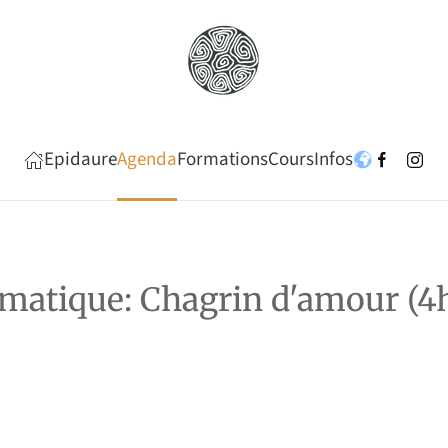
Epidaure
Agenda
Formations
Cours
Infos
ématique: Chagrin d'amour (4