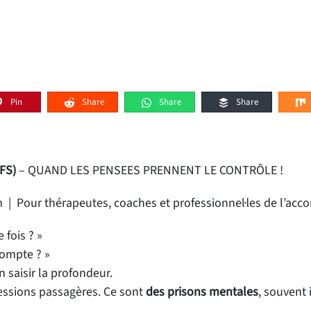
Pin
Share
Share
Share
FS)
– QUAND LES PENSEES PRENNENT LE CONTRÔLE !
 | Pour thérapeutes, coaches et professionnel·les de l’a
 fois ? »
compte ? »
 saisir la profondeur.
sessions passagères. Ce sont
des prisons mentales
, souvent 