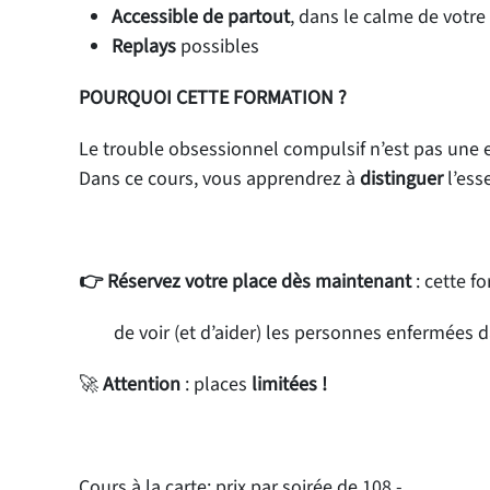
Accessible de partout
, dans le calme de votr
Replays
possibles
POURQUOI CETTE FORMATION ?
Le trouble obsessionnel compulsif n’est pas une e
Dans ce cours, vous apprendrez à
distinguer
l’ess
👉
Réservez votre place dès maintenant
: cette 
de voir (et d’aider) les personnes enfermées da
🚀
Attention
: places
limitées !
Cours à la carte: prix par soirée de 108.-