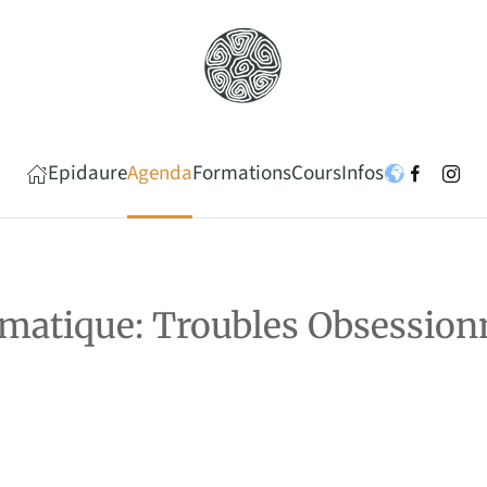
Epidaure
Agenda
Formations
Cours
Infos
ématique: Troubles Obsession