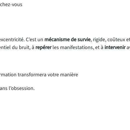
e chez-vous
xcentricité. C’est un
mécanisme de survie
, rigide, coûteux 
entiel du bruit, à
repérer
les manifestations, et à
intervenir
av
formation transformera votre manière
ns l’obsession.