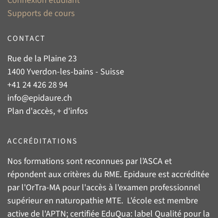
Connexion étudiant
Supports de cours
CONTACT
Rue de la Plaine 23
1400 Yverdon-les-bains - Suisse
+41 24 426 28 94
info@epidaure.ch
Plan d'accès, + d'infos
ACCRÉDITATIONS
Nos formations sont reconnues par l’
ASCA
et
répondent aux critères du
RME
. Epidaure est accréditée
par l'
OrTra-MA
pour l'accès à l'examen professionnel
supérieur en naturopathie MTE. L'école est membre
active de l'
APTN
; certifiée
EduQua
: label Qualité pour la