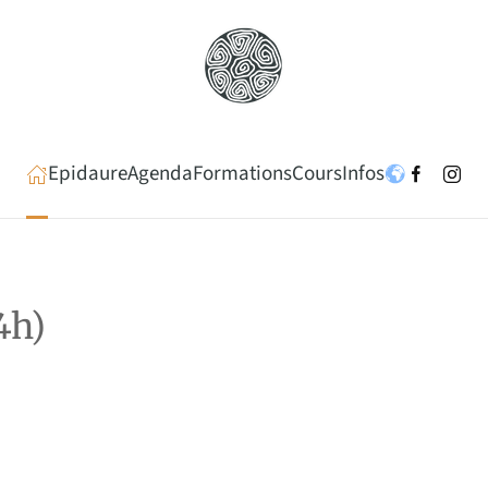
Epidaure
Agenda
Formations
Cours
Infos
4h)