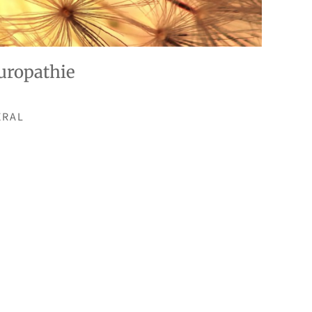
uropathie
ÉRAL