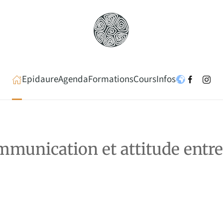
Epidaure
Agenda
Formations
Cours
Infos
mmunication et attitude entr