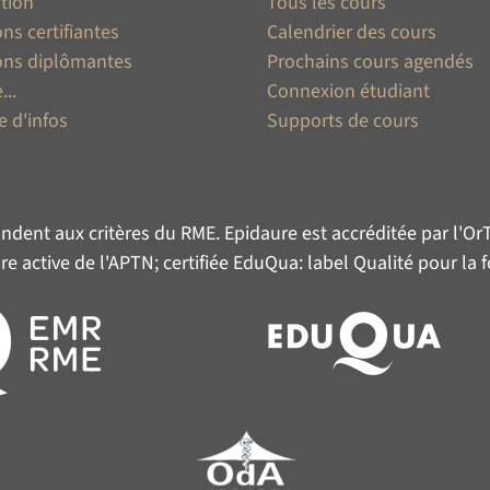
tion
Tous les cours
ns certifiantes
Calendrier des cours
ons diplômantes
Prochains cours agendés
...
Connexion étudiant
 d'infos
Supports de cours
ndent aux critères du
RME
. Epidaure est accréditée par l'
Or
 active de l'
APTN
; certifiée
EduQua
: label Qualité pour la