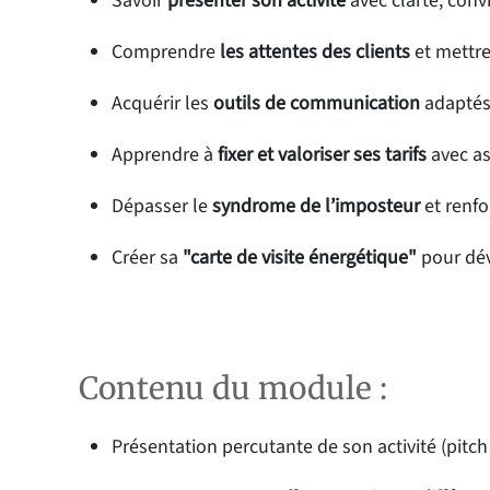
Savoir
présenter son activité
avec clarté, convi
Comprendre
les attentes des clients
et mettre
Acquérir les
outils de communication
adaptés 
Apprendre à
fixer et valoriser ses tarifs
avec a
Dépasser le
syndrome de l’imposteur
et renfo
Créer sa
"carte de visite énergétique"
pour dév
Contenu du module :
Présentation percutante de son activité (pitc