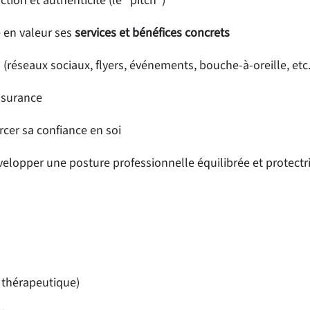
ction et authenticité (le "pitch")
 en valeur ses
services et bénéfices concrets
(réseaux sociaux, flyers, événements, bouche-à-oreille, etc.
ssurance
rcer sa confiance en soi
elopper une posture professionnelle équilibrée et protectr
h thérapeutique)