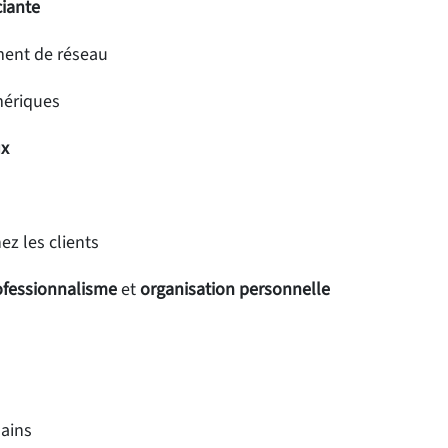
ciante
ent de réseau
mériques
ux
ez les clients
ofessionnalisme
et
organisation personnelle
Bains